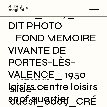
slide-
Skip
to
the
ouest_0009_CRÉ
content
DIT PHOTO
_FOND MEMOIRE
VIVANTE DE
PORTES-LÈS-
VALENCE_ 1950 –
9 novembre 2021
loisirs centre loisirs
slide-
sncf quartier
ouest_0009_CRÉ