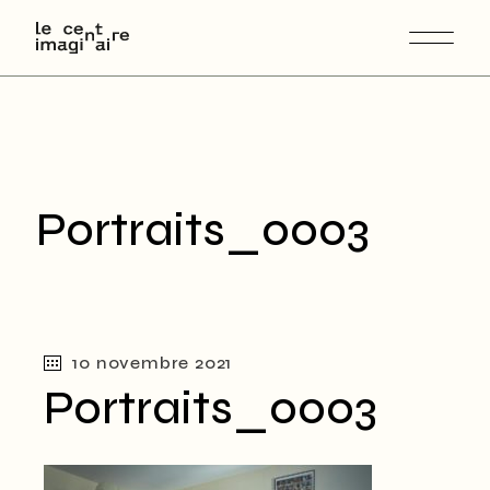
Skip
to
the
content
Portraits_0003
10 novembre 2021
Portraits_0003