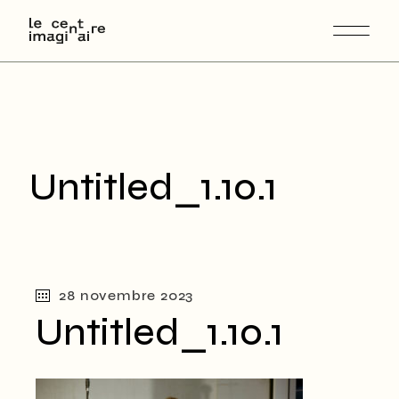
Skip
to
the
content
Untitled_1.10.1
28 novembre 2023
Untitled_1.10.1