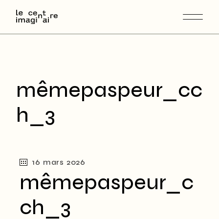
Skip
to
the
content
mêmepaspeur_cc
h_3
16 mars 2026
mêmepaspeur_c
ch_3