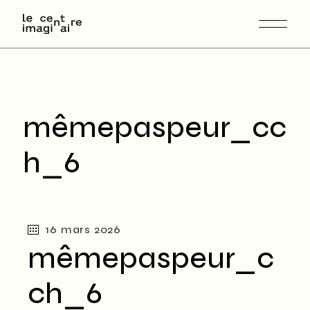
Skip
to
the
content
mêmepaspeur_cc
h_6
16 mars 2026
mêmepaspeur_c
ch_6