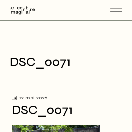
Skip
to
the
content
DSC_0071
12 mai 2026
DSC_0071