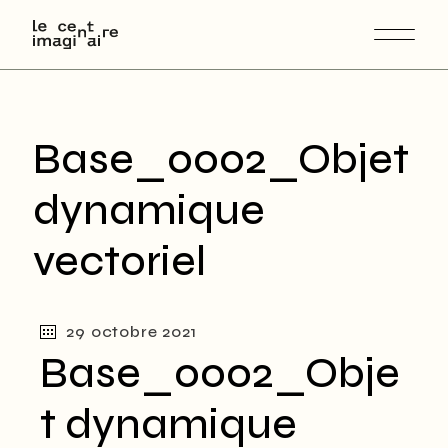
Skip
to
the
content
Base_0002_Objet
dynamique
vectoriel
29 octobre 2021
Base_0002_Obje
t dynamique