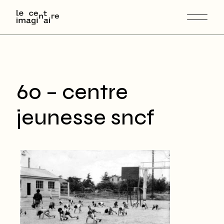
Skip
to
the
content
60 – centre
jeunesse sncf