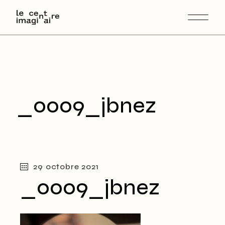
Skip
to
the
content
_0009_jbnez
29 octobre 2021
_0009_jbnez