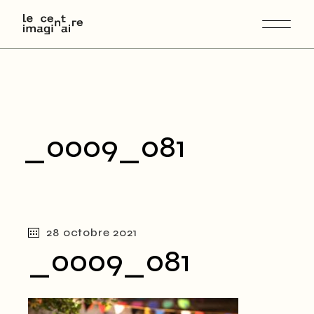
Skip
to
the
content
_0009_081
28 octobre 2021
_0009_081