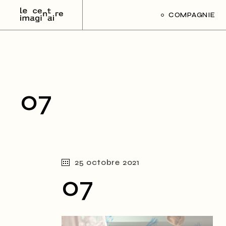
Skip
to
COMPAGNIE
the
content
07
25 octobre 2021
07