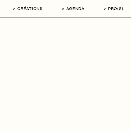
CRÉATIONS
AGENDA
PRO(S)
Même pas peur !
Bonjour Fantôme
La grande collection
Le musée de Germaine
Nez à nez
Passage(s)